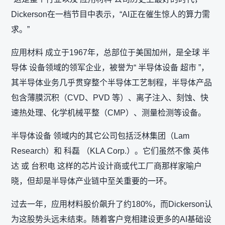
Dickerson在一档节目中表示，“AI正在催生惊人的算力需
求。”
应用材料 成立于1967年，总部位于美国加州，是全球 半
导体 设备领域的领军企业，被誉为“ 半导体设备 超市 ”，
其半导体业务几乎贯穿整个半导体工艺制程，半导体产品
包含薄膜沉积（CVD、PVD 等）、离子注入、刻蚀、快
速热处理、化学机械平整（CMP）、测量检测等设备。
半导体设备 领域内的其它公司包括泛林集团（Lam
Research）和 科磊 （KLA Corp.）。它们虽然不像 英伟
达 或 台积电 这样的芯片设计商或代工厂商那样家喻户
晓，但却是半导体产业链中至关重要的一环。
过去一年，应用材料股价飙升了约180%，而Dickerson认
为这股势头远未结束。随着客户竞相建设更多的AI基础设