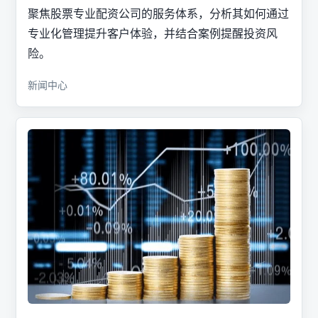
聚焦股票专业配资公司的服务体系，分析其如何通过
专业化管理提升客户体验，并结合案例提醒投资风
险。
新闻中心