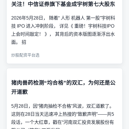
关注！中信证券旗下基金成宇树第七大股东
2026年5月28日， 随着“ 人形 机器人 第一股”宇树科
技 IPO 进入冲刺阶段， 详见《 重磅！宇树科技IPO
上会时间敲定！ 》， 其背后的资本版图逐渐浮出水
面。 招
炒股配资平台选
猪肉兽药检测“均合格”的双汇，为何还是公
开道歉
5月28日，因“猪肉抽检不合格”风波，双汇道歉了。
这则在28日当天迅速冲上热搜的“致歉声明”——共5
段话，一个大红章，戳在“河南双汇投资发展股份有